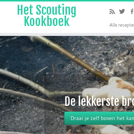
Het Scouting
Kookboek
A
lle recepte
De lekkerste ge
Draai je zelf!