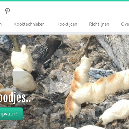
K
K
R
O
n
ooktechnieken
ooktijden
ichtlijnen
ve
haktballen...