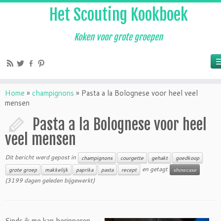
Het Scouting Kookboek
Koken voor grote groepen
Home
»
champignons
»
Pasta a la Bolognese voor heel veel
mensen
Pasta a la Bolognese voor heel
veel mensen
Dit bericht werd gepost in
champignons
courgette
gehakt
goedkoop
en getagt
grote groep
makkelijk
paprika
pasta
recept
showcase
(3199 dagen geleden bijgewerkt)
Sinds ik me kan herinneren