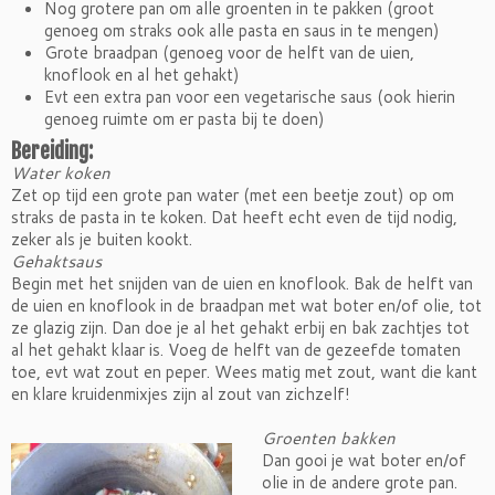
Nog grotere pan om alle groenten in te pakken (groot
genoeg om straks ook alle pasta en saus in te mengen)
Grote braadpan (genoeg voor de helft van de uien,
knoflook en al het gehakt)
Evt een extra pan voor een vegetarische saus (ook hierin
genoeg ruimte om er pasta bij te doen)
Bereiding:
Water koken
Zet op tijd een grote pan water (met een beetje zout) op om
straks de pasta in te koken. Dat heeft echt even de tijd nodig,
zeker als je buiten kookt.
Gehaktsaus
Begin met het snijden van de uien en knoflook. Bak de helft van
de uien en knoflook in de braadpan met wat boter en/of olie, tot
ze glazig zijn. Dan doe je al het gehakt erbij en bak zachtjes tot
al het gehakt klaar is. Voeg de helft van de gezeefde tomaten
toe, evt wat zout en peper. Wees matig met zout, want die kant
en klare kruidenmixjes zijn al zout van zichzelf!
Groenten bakken
Dan gooi je wat boter en/of
olie in de andere grote pan.