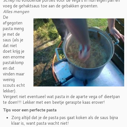
Schep nu voldoende porties voor de vega’s in hun eigen pan en
voeg de gehaktsaus toe aan de gebakken groenten.
Alles mengen
De
afgegoten
pasta meng
je met de
saus (als je
dat niet
doet krijg je
een enorme
pastaklomp
en dat
vinden maar
weinig
scouts echt
lekker).
Vergeet niet eventueel wat pasta in de aparte vega of dieetpan
te doen!!! Lekker met een beetje geraspte kaas erover!
Tips voor een perfecte pasta
Zorg altijd dat je de pasta pas gaat koken als de saus bijna
klaar is, want pasta wacht niet!