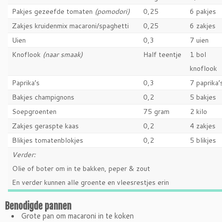
Pakjes gezeefde tomaten
(pomodori)
0,25
6 pakjes
Zakjes kruidenmix macaroni/spaghetti
0,25
6 zakjes
Uien
0,3
7 uien
Knoflook
(naar smaak)
Half teentje
1 bol
knoflook
Paprika’s
0,3
7 paprika’
Bakjes champignons
0,2
5 bakjes
Soepgroenten
75 gram
2 kilo
Zakjes geraspte kaas
0,2
4 zakjes
Blikjes tomatenblokjes
0,2
5 blikjes
Verder:
Olie of boter om in te bakken, peper & zout
En verder kunnen alle groente en vleesrestjes erin
Benodigde pannen
Grote pan om macaroni in te koken