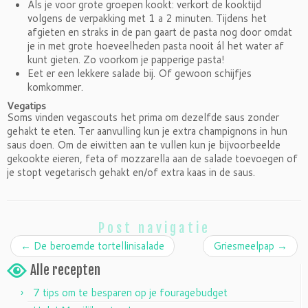
Als je voor grote groepen kookt: verkort de kooktijd
volgens de verpakking met 1 a 2 minuten. Tijdens het
afgieten en straks in de pan gaart de pasta nog door omdat
je in met grote hoeveelheden pasta nooit ál het water af
kunt gieten. Zo voorkom je papperige pasta!
Eet er een lekkere salade bij. Of gewoon schijfjes
komkommer.
Vegatips
Soms vinden vegascouts het prima om dezelfde saus zonder
gehakt te eten. Ter aanvulling kun je extra champignons in hun
saus doen. Om de eiwitten aan te vullen kun je bijvoorbeelde
gekookte eieren, feta of mozzarella aan de salade toevoegen of
je stopt vegetarisch gehakt en/of extra kaas in de saus.
Post navigatie
←
De beroemde tortellinisalade
Griesmeelpap
→
Alle recepten
7 tips om te besparen op je fouragebudget