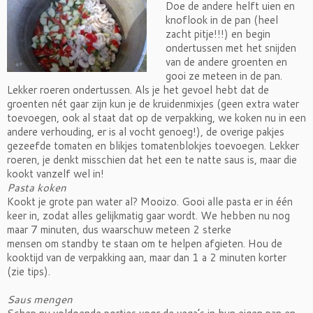
Doe de andere helft uien en
knoflook in de pan (heel
zacht pitje!!!) en begin
ondertussen met het snijden
van de andere groenten en
gooi ze meteen in de pan.
Lekker roeren ondertussen. Als je het gevoel hebt dat de
groenten nét gaar zijn kun je de kruidenmixjes (geen extra water
toevoegen, ook al staat dat op de verpakking, we koken nu in een
andere verhouding, er is al vocht genoeg!), de overige pakjes
gezeefde tomaten en blikjes tomatenblokjes toevoegen. Lekker
roeren, je denkt misschien dat het een te natte saus is, maar die
kookt vanzelf wel in!
Pasta koken
Kookt je grote pan water al? Mooizo. Gooi alle pasta er in één
keer in, zodat alles gelijkmatig gaar wordt. We hebben nu nog
maar 7 minuten, dus waarschuw meteen 2 sterke
mensen om standby te staan om te helpen afgieten. Hou de
kooktijd van de verpakking aan, maar dan 1 a 2 minuten korter
(zie tips).
Saus mengen