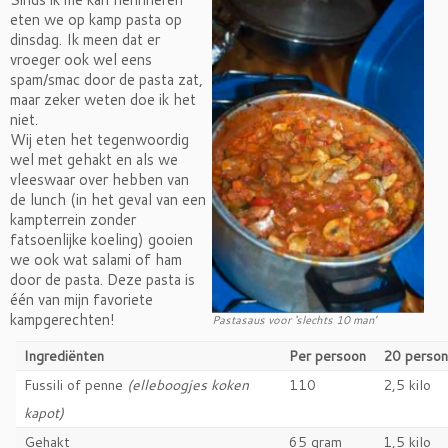
eten we op kamp pasta op
dinsdag. Ik meen dat er
vroeger ook wel eens
spam/smac door de pasta zat,
maar zeker weten doe ik het
niet.
Wij eten het tegenwoordig
wel met gehakt en als we
vleeswaar over hebben van
de lunch (in het geval van een
kampterrein zonder
fatsoenlijke koeling) gooien
we ook wat salami of ham
door de pasta. Deze pasta is
één van mijn favoriete
kampgerechten!
Pastasaus voor ‘slechts 10 man’
Ingrediënten
Per persoon
20 perso
Fussili of penne
(elleboogjes koken
110
2,5 kilo
kapot)
Gehakt
65 gram
1,5 kilo