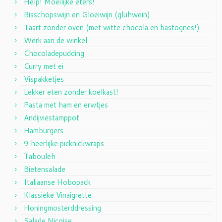
Help! Moeilijke eters!
Bisschopswijn en Gloeiwijn (glühwein)
Taart zonder oven (met witte chocola en bastognes!)
Werk aan de winkel
Chocoladepudding
Curry met ei
Vispakketjes
Lekker eten zonder koelkast!
Pasta met ham en erwtjes
Andijviestamppot
Hamburgers
9 heerlijke picknickwraps
Tabouleh
Bietensalade
Italiaanse Hobopack
Klassieke Vinaigrette
Honingmosterddressing
Salade Nicoise