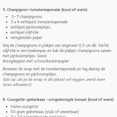
5. Champignon-tomatentapenade (koud of warm)
5-7 champignons
3 a 4 eetlepels tomatentapenade
eetlepel pijnboompitjes
eetlepel olijfolie
versgemalen peper
Snij de champignons in plakjes van ongeveer 0,5 cm dik. Verhit
olijfolie in een koekenpan en bak de plakjes champignons samen
met pijnboompitjes. Goed
droogdeppen met schoonkeukenpapier.
Besmeer de wrap met de tomatentapenade en leg daarop de
champignons en pijnboompitjes.
(Let op: als je de wrap in de ijskast wil leggen: eerst even
laten afkoelen!)
6. Courgette-geitenkaas -zongedroogde tomaat (koud of warm)
Halve courgette
50 gram geitenkaas (stuk of smeerbaar)
7 a 10 zongedroogde tomaatjes