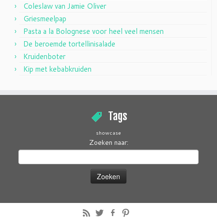
Coleslaw van Jamie Oliver
Griesmeelpap
Pasta a la Bolognese voor heel veel mensen
De beroemde tortellinisalade
Kruidenboter
Kip met kebabkruiden
Tags
showcase
Zoeken naar: