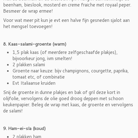
beenham, bieslook, mosterd en creme fraiche met royaal peper.
Besmeer de wrap ermee!
Voor wat meer pit kun je evt een halve fijn gesneden sjalot aan
het mengsel toevoegen!
8. Kaas-salami-groente (warm)
1,5 plak kaas (of meerdere zelfgeschaafde plakjes),
bijvoorkeur jong, ivm smelten!
2 plakken salami
Groente naar keuze: bijv champignons, courgette, paprika,
tomaat etc, of combinatie
Evt Italiaanse kruiden
Snij de groente in dunne plakjes en bak of gril deze kort in
olijfolie, vervolgens de olie goed droog deppen met schoon
keukenpapier. Beleg de wrap met kaas, de groente en vervolgens
de salami!
9. Ham-ei-sla (koud)
2 plakken ham