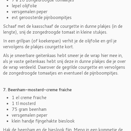
lepel olijfolie
versgemalen peper
evt geroosterde pijnboompitjes
Schaaf met de kaasschaaf de courgette in dunne plakjes (in de
lengte), snij de zongedroogde tomaat in kleine stukjes.
In een grillpan (of koekenpan) verhit je de olijfolie en gril je
vervolgens de plakjes courgette kort.
Als je smeerbare geitenkaas hebt smeer je de wrap hier mee in,
als je vaste geitenkaas hebt snij deze in dunne plakjes die je over
de wrap verdeeld. Daarover de gegrilde courgette en vervolgens
de zongedroogde tomaatjes en eventueel de pijnboompitjes.
7. Beenham-mosterd-creme fraiche
1 el creme fraiche
1 tl mosterd
75 gram beenham
versgemalen peper
klein handje fijngehakte bieslook
Hak de beenham en de bieslook fijn. Meng in een kommetje de