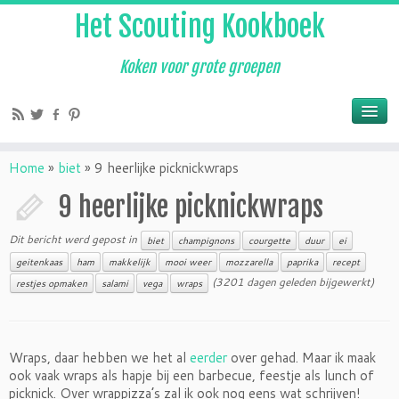
Het Scouting Kookboek
Koken voor grote groepen
Home
»
biet
»
9 heerlijke picknickwraps
9 heerlijke picknickwraps
Dit bericht werd gepost in
biet
champignons
courgette
duur
ei
geitenkaas
ham
makkelijk
mooi weer
mozzarella
paprika
recept
(3201 dagen geleden bijgewerkt)
restjes opmaken
salami
vega
wraps
Wraps, daar hebben we het al
eerder
over gehad. Maar ik maak
ook vaak wraps als hapje bij een barbecue, feestje als lunch of
picknick. Over wrappizza’s zal ik ook nog eens wat schrijven!