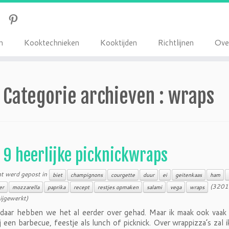
K
K
R
O
n
ooktechnieken
ooktijden
ichtlijnen
ve
Categorie archieven :
wraps
9 heerlijke picknickwraps
ht werd gepost in
biet
champignons
courgette
duur
ei
geitenkaas
ham
(3201
er
mozzarella
paprika
recept
restjes opmaken
salami
vega
wraps
ijgewerkt)
daar hebben we het al eerder over gehad. Maar ik maak ook vaak 
ij een barbecue, feestje als lunch of picknick. Over wrappizza’s zal 