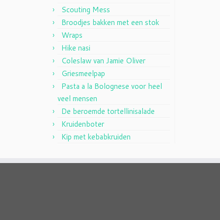
Scouting Mess
Broodjes bakken met een stok
Wraps
Hike nasi
Coleslaw van Jamie Oliver
Griesmeelpap
Pasta a la Bolognese voor heel
veel mensen
De beroemde tortellinisalade
Kruidenboter
Kip met kebabkruiden