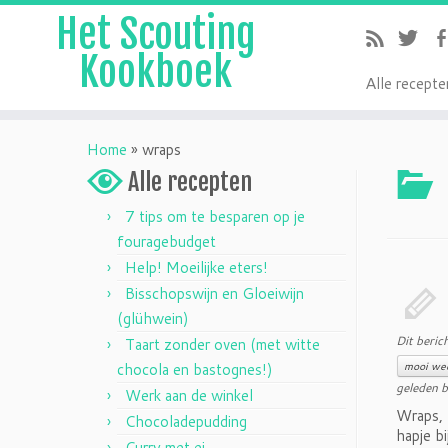
Het Scouting
Kookboek
A
lle recepte
Home
»
wraps
Alle recepten
7 tips om te besparen op je
fouragebudget
Help! Moeilijke eters!
Bisschopswijn en Gloeiwijn
(glühwein)
Dit beric
Taart zonder oven (met witte
chocola en bastognes!)
mooi we
geleden b
Werk aan de winkel
Wraps, 
Chocoladepudding
hapje b
Curry met ei