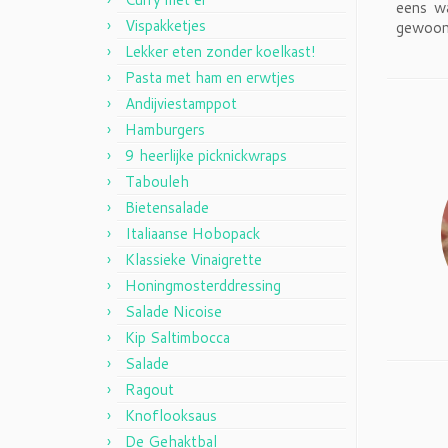
eens wa
Vispakketjes
gewoon 
Lekker eten zonder koelkast!
Pasta met ham en erwtjes
Andijviestamppot
Hamburgers
9 heerlijke picknickwraps
Tabouleh
Bietensalade
Italiaanse Hobopack
Klassieke Vinaigrette
Honingmosterddressing
Salade Nicoise
Kip Saltimbocca
Salade
Ragout
Knoflooksaus
De Gehaktbal