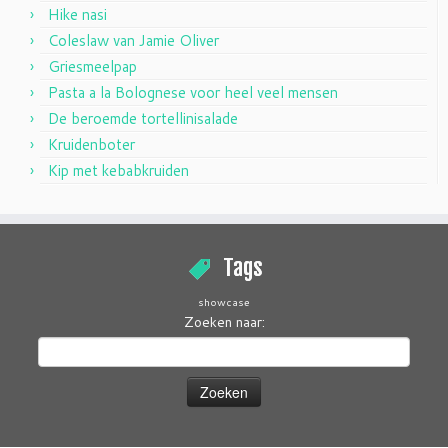
Hike nasi
Coleslaw van Jamie Oliver
Griesmeelpap
Pasta a la Bolognese voor heel veel mensen
De beroemde tortellinisalade
Kruidenboter
Kip met kebabkruiden
Tags
showcase
Zoeken naar: