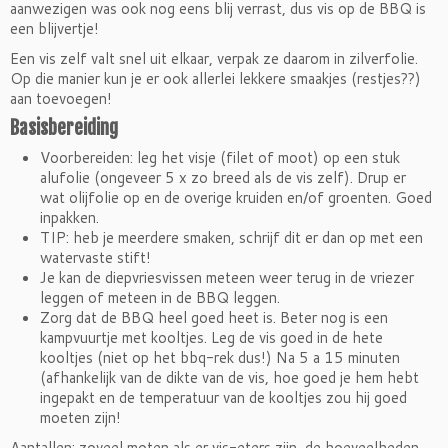
aanwezigen was ook nog eens blij verrast, dus vis op de BBQ is
een blijvertje!
Een vis zelf valt snel uit elkaar, verpak ze daarom in zilverfolie.
Op die manier kun je er ook allerlei lekkere smaakjes (restjes??)
aan toevoegen!
Basisbereiding
Voorbereiden: leg het visje (filet of moot) op een stuk
alufolie (ongeveer 5 x zo breed als de vis zelf). Drup er
wat olijfolie op en de overige kruiden en/of groenten. Goed
inpakken.
TIP: heb je meerdere smaken, schrijf dit er dan op met een
watervaste stift!
Je kan de diepvriesvissen meteen weer terug in de vriezer
leggen of meteen in de BBQ leggen.
Zorg dat de BBQ heel goed heet is. Beter nog is een
kampvuurtje met kooltjes. Leg de vis goed in de hete
kooltjes (niet op het bbq-rek dus!) Na 5 a 15 minuten
(afhankelijk van de dikte van de vis, hoe goed je hem hebt
ingepakt en de temperatuur van de kooltjes zou hij goed
moeten zijn!
Aantallen: zoveel moten als er vis-eters zijn, de hoeveelheden