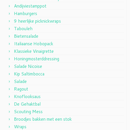
Andijviestamppot
Hamburgers
9 heerlijke picknickwraps
Tabouleh
Bietensalade
Italiaanse Hobopack
Klassieke Vinaigrette
Honingmosterddressing
Salade Nicoise
Kip Saltimbocca
Salade
Ragout
Knoflooksaus
De Gehaktbal
Scouting Mess
Broodjes bakken met een stok
Wraps