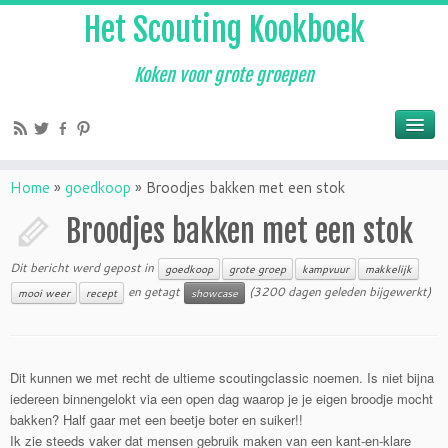
Het Scouting Kookboek
Koken voor grote groepen
Home
»
goedkoop
»
Broodjes bakken met een stok
Broodjes bakken met een stok
Dit bericht werd gepost in
goedkoop
grote groep
kampvuur
makkelijk
en getagt
(3200 dagen geleden bijgewerkt)
mooi weer
recept
showcase
Dit kunnen we met recht de ultieme scoutingclassic noemen. Is niet bijna
iedereen binnengelokt via een open dag waarop je je eigen broodje mocht
bakken? Half gaar met een beetje boter en suiker!!
Ik zie steeds vaker dat mensen gebruik maken van een kant-en-klare