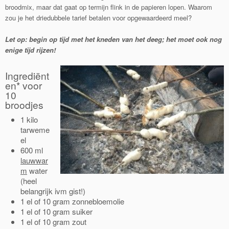
broodmix, maar dat gaat op termijn flink in de papieren lopen. Waarom
zou je het driedubbele tarief betalen voor opgewaardeerd meel?
Let op: begin op tijd met het kneden van het deeg; het moet ook nog
enige tijd rijzen!
Ingrediënt
en* voor
10
broodjes
1 kilo
tarweme
el
600 ml
lauwwar
m
water
(heel
belangrijk ivm gist!)
1 el of 10 gram zonnebloemolie
1 el of 10 gram suiker
1 el of 10 gram zout