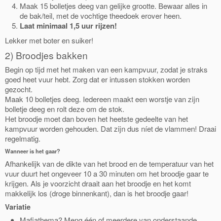
Maak 15 bolletjes deeg van gelijke grootte. Bewaar alles in
de bak/teil, met de vochtige theedoek erover heen.
Laat minimaal 1,5 uur rijzen!
Lekker met boter en suiker!
2) Broodjes bakken
Begin op tijd met het maken van een kampvuur, zodat je straks
goed heet vuur hebt. Zorg dat er intussen stokken worden
gezocht.
Maak 10 bolletjes deeg. Iedereen maakt een worstje van zijn
bolletje deeg en rolt deze om de stok.
Het broodje moet dan boven het heetste gedeelte van het
kampvuur worden gehouden. Dat zijn dus níet de vlammen! Draai
regelmatig.
Wanneer is het gaar?
Afhankelijk van de dikte van het brood en de temperatuur van het
vuur duurt het ongeveer 10 a 30 minuten om het broodje gaar te
krijgen. Als je voorzicht draait aan het broodje en het komt
makkelijk los (droge binnenkant), dan is het broodje gaar!
Variatie
Mafiathema? Meng één of meerdere van onderstaande