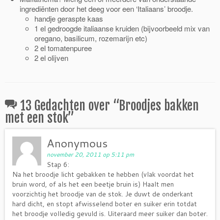
ingrediënten door het deeg voor een ‘Italiaans’ broodje.
handje geraspte kaas
1 el gedroogde italiaanse kruiden (bijvoorbeeld mix van
oregano, basilicum, rozemarijn etc)
2 el tomatenpuree
2 el olijven
13 Gedachten over “
Broodjes bakken
met een stok
”
Anonymous
november 20, 2011 op 5:11 pm
Stap 6:
Na het broodje licht gebakken te hebben (vlak voordat het
bruin word, of als het een beetje bruin is) Haalt men
voorzichtig het broodje van de stok. Je duwt de onderkant
hard dicht, en stopt afwisselend boter en suiker erin totdat
het broodje volledig gevuld is. Uiteraard meer suiker dan boter.