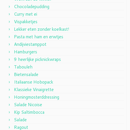
Chocoladepudding
Curry met ei
Vispakketjes
Lekker eten zonder koelkast!
Pasta met ham en erwtjes
Andijviestamppot
Hamburgers
9 heerlijke picknickwraps
Tabouleh
Bietensalade
Italiaanse Hobopack
Klassieke Vinaigrette
Honingmosterddressing
Salade Nicoise
Kip Saltimbocca
Salade
Ragout