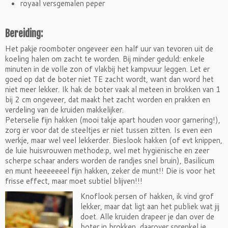
royaal versgemalen peper
Bereiding:
Het pakje roomboter ongeveer een half uur van tevoren uit de
koeling halen om zacht te worden. Bij minder geduld: enkele
minuten in de volle zon of vlakbij het kampvuur leggen. Let er
goed op dat de boter niet TE zacht wordt, want dan word het
niet meer lekker. Ik hak de boter vaak al meteen in brokken van 1
bij 2 cm ongeveer, dat maakt het zacht worden en prakken en
verdeling van de kruiden makkelijker.
Peterselie fijn hakken (mooi takje apart houden voor garnering!),
zorg er voor dat de steeltjes er niet tussen zitten. Is even een
werkje, maar wel veel lekkerder. Bieslook hakken (of evt knippen,
de luie huisvrouwen methode:p, wel met hygiënische en zeer
scherpe schaar anders worden de randjes snel bruin), Basilicum
en munt heeeeeeel fijn hakken, zeker de munt!! Die is voor het
frisse effect, maar moet subtiel blijven!!!
Knoflook persen of hakken, ik vind grof
lekker, maar dat ligt aan het publiek wat jij
doet. Alle kruiden drapeer je dan over de
boter in brokken, daarover sprenkel je