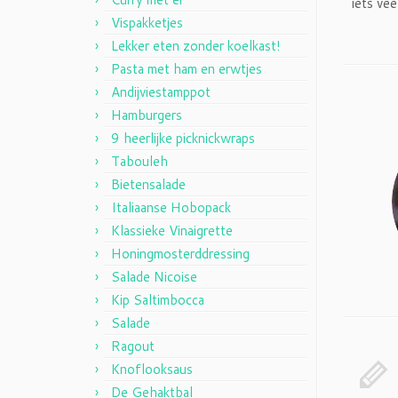
iets ve
Vispakketjes
Lekker eten zonder koelkast!
Pasta met ham en erwtjes
Andijviestamppot
Hamburgers
9 heerlijke picknickwraps
Tabouleh
Bietensalade
Italiaanse Hobopack
Klassieke Vinaigrette
Honingmosterddressing
Salade Nicoise
Kip Saltimbocca
Salade
Ragout
Knoflooksaus
De Gehaktbal