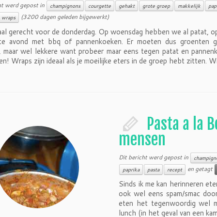
ht werd gepost in
champignons
courgette
gehakt
grote groep
makkelijk
pap
(3200 dagen geleden bijgewerkt)
wraps
aal gerecht voor de donderdag. Op woensdag hebben we al patat, op 
te avond met bbq of pannenkoeken. Er moeten dus groenten g
 maar wel lekkere want probeer maar eens tegen patat en pannen
n! Wraps zijn ideaal als je moeilijke eters in de groep hebt zitten. 
Pasta a la 
mensen
Dit bericht werd gepost in
champign
en getagt
paprika
pasta
recept
Sinds ik me kan herinneren et
ook wel eens spam/smac door 
eten het tegenwoordig wel 
lunch (in het geval van een ka