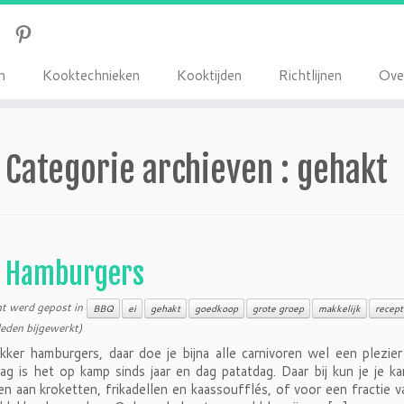
K
K
R
O
n
ooktechnieken
ooktijden
ichtlijnen
ve
Categorie archieven :
gehakt
Hamburgers
ht werd gepost in
BBQ
ei
gehakt
goedkoop
grote groep
makkelijk
recept
eden bijgewerkt)
ker hamburgers, daar doe je bijna alle carnivoren wel een plezi
g is het op kamp sinds jaar en dag patatdag. Daar bij kun je je 
en aan kroketten, frikadellen en kaassoufflés, of voor een fractie va