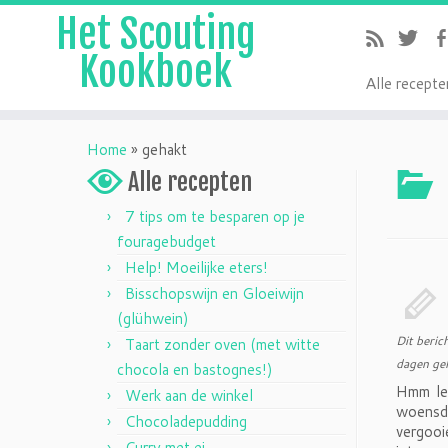
Het Scouting
Kookboek
A
lle recepte
Home
»
gehakt
Alle recepten
7 tips om te besparen op je
fouragebudget
Help! Moeilijke eters!
Bisschopswijn en Gloeiwijn
(glühwein)
Dit beric
Taart zonder oven (met witte
dagen gel
chocola en bastognes!)
Hmm lek
Werk aan de winkel
woensda
Chocoladepudding
vergooi
Curry met ei