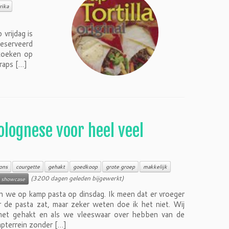
rika
vrijdag is
eserveerd
koeken op
Wraps […]
Bolognese voor heel veel
ons
courgette
gehakt
goedkoop
grote groep
makkelijk
(3200 dagen geleden bijgewerkt)
showcase
en we op kamp pasta op dinsdag. Ik meen dat er vroeger
de pasta zat, maar zeker weten doe ik het niet. Wij
met gehakt en als we vleeswaar over hebben van de
mpterrein zonder […]