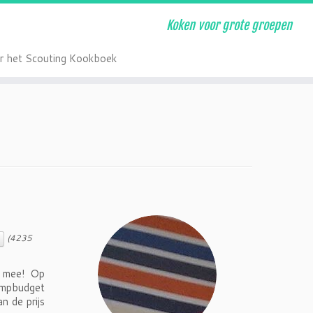
Koken voor grote groepen
r het Scouting Kookboek
(4235
er mee! Op
kampbudget
n de prijs