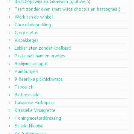
Bisschopswijn en Gloeiwijn (glühwein)
Taart zonder oven (met witte chocola en bastognes!)
Werk aan de winkel
Chocoladepudding
Curry met ei
Vispakketjes
Lekker eten zonder koelkast!
Pasta met ham en erwtjes
Andijviestamppot
Hamburgers
9 heerlijke picknickwraps
Tabouleh
Bietensalade
Italiaanse Hobopack
Klassieke Vinaigrette
Honingmosterddressing
Salade Nicoise
Kip Saltimbocca